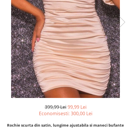
399,99 Lei
99,99 Lei
Economisesti:
300,00
Lei
Rochie scurta din satin, lungime ajustabila si maneci bufante