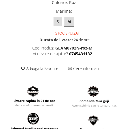
Culoare
:
Roz
Marime
:
S
M
STOC EPUIZAT
Durata de livrare:
24 de ore
Cod Produs:
GLAM0702N-roz-M
Ai nevoie de ajutor?
0745431132
Adauga la Favorite
Cere informatii
Livrare rapida in 24 de ore
Comanda fara griji.
de la confirmarea comenzii.
Avem schimb sau retur garantat.
Primesti banii inapoi garantat