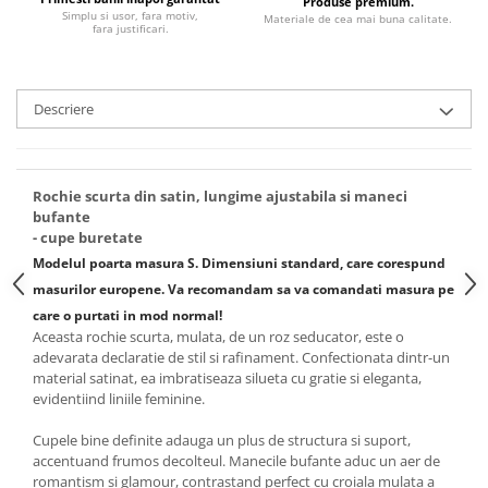
Produse premium.
Simplu si usor, fara motiv,
Materiale de cea mai buna calitate.
fara justificari.
Descriere
Rochie scurta din satin, lungime ajustabila si maneci
bufante
- cupe buretate
Modelul poarta masura S.
Dimensiuni standard, care corespund
masurilor europene. Va recomandam sa va comandati masura pe
care o purtati in mod normal!
Aceasta rochie scurta, mulata, de un roz seducator, este o
adevarata declaratie de stil si rafinament. Confectionata dintr-un
material satinat, ea imbratiseaza silueta cu gratie si eleganta,
evidentiind liniile feminine.
Cupele bine definite adauga un plus de structura si suport,
accentuand frumos decolteul. Manecile bufante aduc un aer de
romantism si glamour, contrastand perfect cu croiala mulata a