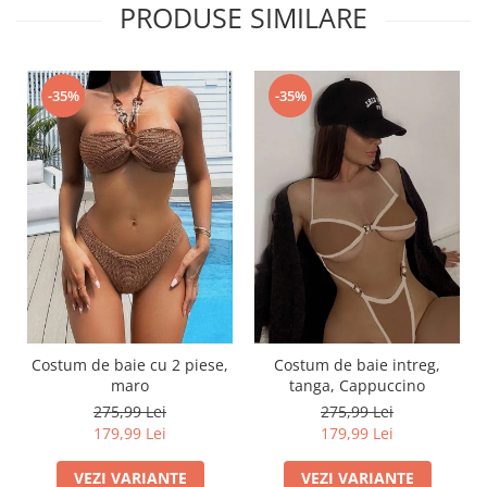
PRODUSE SIMILARE
-35%
-35%
Costum de baie cu 2 piese,
Costum de baie intreg,
maro
tanga, Cappuccino
275,99 Lei
275,99 Lei
179,99 Lei
179,99 Lei
VEZI VARIANTE
VEZI VARIANTE