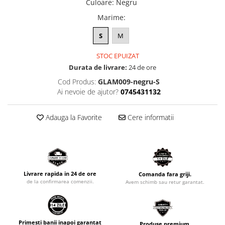
Culoare
:
Negru
Marime
:
S
M
STOC EPUIZAT
Durata de livrare:
24 de ore
Cod Produs:
GLAM009-negru-S
Ai nevoie de ajutor?
0745431132
Adauga la Favorite
Cere informatii
Livrare rapida in 24 de ore
Comanda fara griji.
de la confirmarea comenzii.
Avem schimb sau retur garantat.
Primesti banii inapoi garantat
Produse premium.