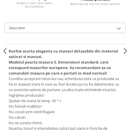
Simplu si usor, fara motiv,
Materiale de cea mai buna calitate.
fara justificari.
Descriere
Rochie scurta eleganta cu maneci detasabile din material
satinat si manusi.
Modelul poarta masura S. Dimensiuni standard, care
corespund masurilor europene. Va recomandam sa va
comandati masura pe care o purtati in mod normal!
Conditia acceptarii returului sau schimbului este ca produsele sa
fie in aceeasi stare in care au fost livrate (sa nu fie deteriorate, sa
nu prezinte semne de purtare, sa aiba toate etichetele intacte).
Ingrijirea produsului:
Spalati de mana la temp. 30 ° c
Nu folositi inalbitor
Nu uscati prin centrifugare
Nu calcati
Nu se curata chimic
Nuanta, tonul si intensitatea culorii pot varia in functie de