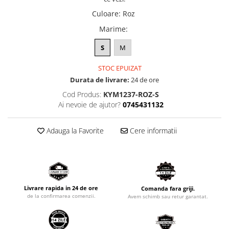
Culoare
:
Roz
Marime
:
S
M
STOC EPUIZAT
Durata de livrare:
24 de ore
Cod Produs:
KYM1237-ROZ-S
Ai nevoie de ajutor?
0745431132
Adauga la Favorite
Cere informatii
Livrare rapida in 24 de ore
Comanda fara griji.
de la confirmarea comenzii.
Avem schimb sau retur garantat.