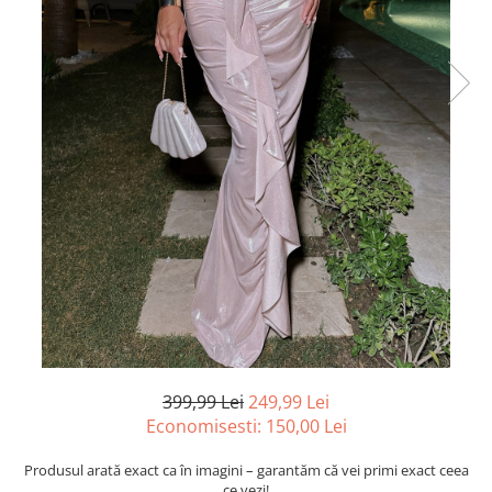
399,99 Lei
249,99 Lei
Economisesti:
150,00
Lei
Produsul arată exact ca în imagini – garantăm că vei primi exact ceea
ce vezi!