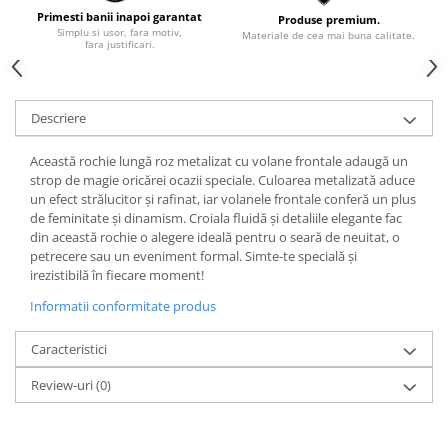
Primesti banii inapoi garantat
Produse premium.
Simplu si usor, fara motiv,
Materiale de cea mai buna calitate.
fara justificari.
Descriere
Această rochie lungă roz metalizat cu volane frontale adaugă un
strop de magie oricărei ocazii speciale. Culoarea metalizată aduce
un efect strălucitor și rafinat, iar volanele frontale conferă un plus
de feminitate și dinamism. Croiala fluidă și detaliile elegante fac
din această rochie o alegere ideală pentru o seară de neuitat, o
petrecere sau un eveniment formal. Simte-te specială și
irezistibilă în fiecare moment!
Informatii conformitate produs
Caracteristici
Review-uri
(0)