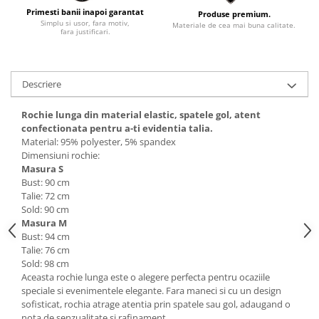
Primesti banii inapoi garantat
Produse premium.
Simplu si usor, fara motiv,
Materiale de cea mai buna calitate.
fara justificari.
Descriere
Rochie lunga din material elastic, spatele gol, atent
confectionata pentru a-ti evidentia talia.
Material: 95% polyester, 5% spandex
Dimensiuni rochie:
Masura S
Bust: 90 cm
Talie: 72 cm
Sold: 90 cm
Masura M
Bust: 94 cm
Talie: 76 cm
Sold: 98 cm
Aceasta rochie lunga este o alegere perfecta pentru ocaziile
speciale si evenimentele elegante. Fara maneci si cu un design
sofisticat, rochia atrage atentia prin spatele sau gol, adaugand o
nota de senzualitate si rafinament.