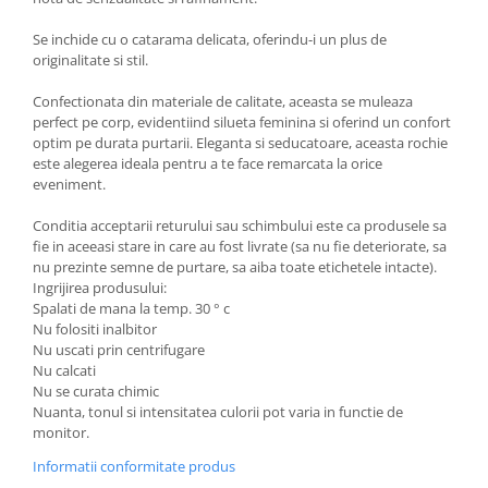
Se inchide cu o catarama delicata, oferindu-i un plus de
originalitate si stil.
Confectionata din materiale de calitate, aceasta se muleaza
perfect pe corp, evidentiind silueta feminina si oferind un confort
optim pe durata purtarii. Eleganta si seducatoare, aceasta rochie
este alegerea ideala pentru a te face remarcata la orice
eveniment.
Conditia acceptarii returului sau schimbului este ca produsele sa
fie in aceeasi stare in care au fost livrate (sa nu fie deteriorate, sa
nu prezinte semne de purtare, sa aiba toate etichetele intacte).
Ingrijirea produsului:
Spalati de mana la temp. 30 ° c
Nu folositi inalbitor
Nu uscati prin centrifugare
Nu calcati
Nu se curata chimic
Nuanta, tonul si intensitatea culorii pot varia in functie de
monitor.
Informatii conformitate produs