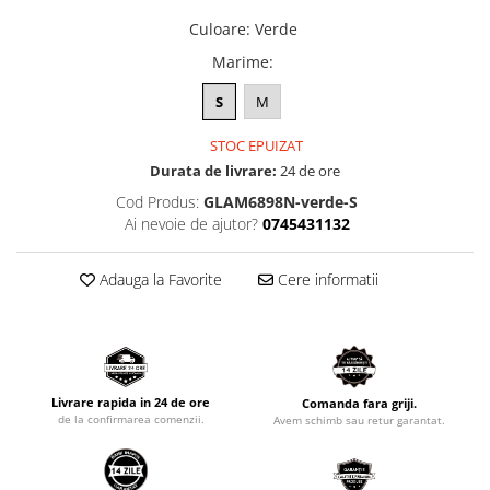
Culoare
:
Verde
Marime
:
S
M
STOC EPUIZAT
Durata de livrare:
24 de ore
Cod Produs:
GLAM6898N-verde-S
Ai nevoie de ajutor?
0745431132
Adauga la Favorite
Cere informatii
Livrare rapida in 24 de ore
Comanda fara griji.
de la confirmarea comenzii.
Avem schimb sau retur garantat.