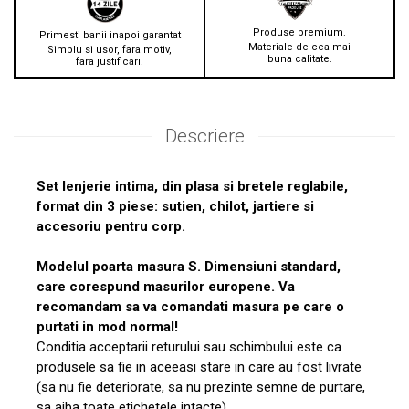
Produse premium.
Primesti banii inapoi garantat
Materiale de cea mai
Simplu si usor, fara motiv,
buna calitate.
fara justificari.
Descriere
Set lenjerie intima, din plasa si bretele reglabile,
format din 3 piese: sutien, chilot, jartiere si
accesoriu pentru corp.
Modelul poarta masura S. Dimensiuni standard,
care corespund masurilor europene. Va
recomandam sa va comandati masura pe care o
purtati in mod normal!
Conditia acceptarii returului sau schimbului este ca
produsele sa fie in aceeasi stare in care au fost livrate
(sa nu fie deteriorate, sa nu prezinte semne de purtare,
sa aiba toate etichetele intacte).