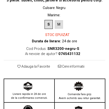
3 piese: sutien, chilot, jartiere si accesoriu pentru corp.
Culoare
:
Negru
Marime
:
S
M
STOC EPUIZAT
Durata de livrare:
24 de ore
Cod Produs:
SNR3200-negru-S
Ai nevoie de ajutor?
0745431132
Adauga la Favorite
Cere informatii
Livrare rapida in 24 de ore
Comanda fara griji.
de la confirmarea comenzii.
Avem schimb sau retur garantat.