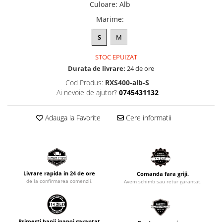
Culoare
:
Alb
Marime
:
S
M
STOC EPUIZAT
Durata de livrare:
24 de ore
Cod Produs:
RXS400-alb-S
Ai nevoie de ajutor?
0745431132
Adauga la Favorite
Cere informatii
Livrare rapida in 24 de ore
Comanda fara griji.
de la confirmarea comenzii.
Avem schimb sau retur garantat.
Primesti banii inapoi garantat