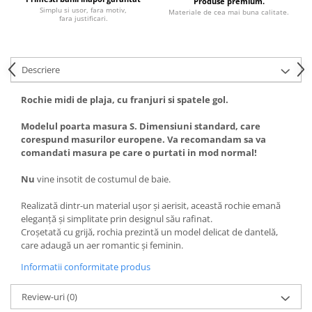
Produse premium.
Simplu si usor, fara motiv,
Materiale de cea mai buna calitate.
fara justificari.
Descriere
Rochie midi de plaja, cu franjuri si spatele gol.
Modelul poarta masura S. Dimensiuni standard, care
corespund masurilor europene. Va recomandam sa va
comandati masura pe care o purtati in mod normal!
Nu
vine insotit de costumul de baie.
Realizată dintr-un material ușor și aerisit, această rochie emană
eleganță și simplitate prin designul său rafinat.
Croșetată cu grijă, rochia prezintă un model delicat de dantelă,
care adaugă un aer romantic și feminin.
Informatii conformitate produs
Review-uri
(0)