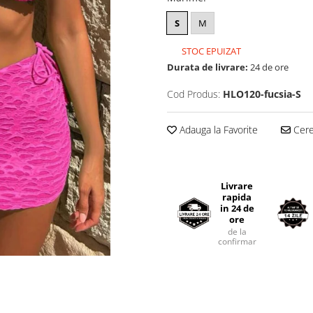
S
M
STOC EPUIZAT
Durata de livrare:
24 de ore
Cod Produs:
HLO120-fucsia-S
Adauga la Favorite
Cere 
Livrare
rapida
in 24 de
ore
de la
confirmarea comenzii.