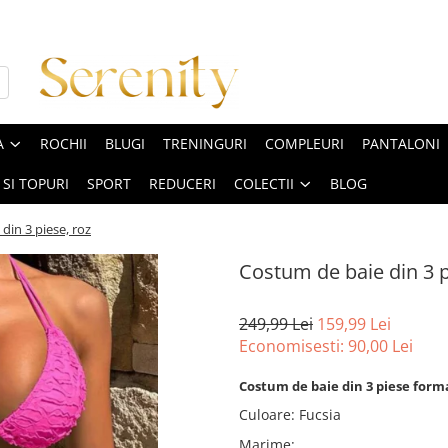
A
ROCHII
BLUGI
TRENINGURI
COMPLEURI
PANTALONI
 SI TOPURI
SPORT
REDUCERI
COLECTII
BLOG
din 3 piese, roz
Costum de baie din 3 p
249,99 Lei
159,99 Lei
Economisesti:
90,00
Lei
Costum de baie din 3 piese format 
Culoare
:
Fucsia
Marime
: