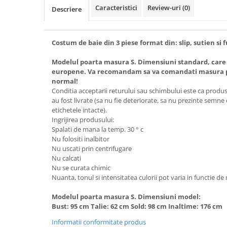
Caracteristici
Review-uri
(0)
Descriere
Costum de baie din 3 piese format din: slip, sutien si f
Modelul poarta masura S. Dimensiuni standard, care
europene. Va recomandam sa va comandati masura pe
normal!
Conditia acceptarii returului sau schimbului este ca produsel
au fost livrate (sa nu fie deteriorate, sa nu prezinte semne
etichetele intacte).
Ingrijirea produsului:
Spalati de mana la temp. 30 ° c
Nu folositi inalbitor
Nu uscati prin centrifugare
Nu calcati
Nu se curata chimic
Nuanta, tonul si intensitatea culorii pot varia in functie de
Modelul poarta masura S. Dimensiuni model:
Bust: 95 cm Talie: 62 cm Sold: 98 cm Inaltime: 176 cm
Informatii conformitate produs