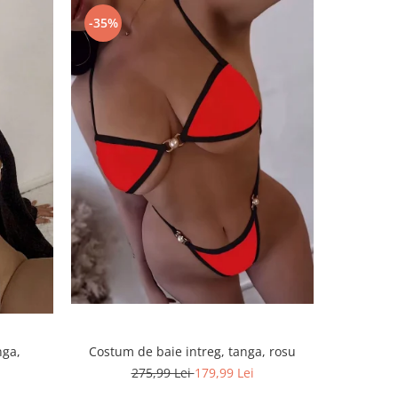
-35%
-67%
nga,
Costum de baie intreg, tanga, rosu
Costum d
275,99 Lei
179,99 Lei