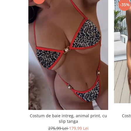
-35%
Cost
Costum de baie intreg, animal print, cu
slip tanga
275,99 Lei
179,99 Lei