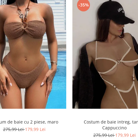
-35%
um de baie cu 2 piese, maro
Costum de baie intreg, ta
Cappuccino
275,99 Lei
179,99 Lei
275,99 Lei
179,99 Lei