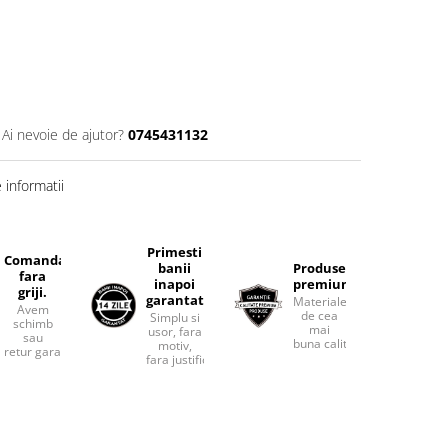
Ai nevoie de ajutor?
0745431132
informatii
Primesti
Comanda
banii
Produse
fara
inapoi
premium.
griji.
garantat
Materiale
Avem
de cea
Simplu si
schimb
mai
usor, fara
sau
buna calitate.
motiv,
retur garantat.
fara justificari.