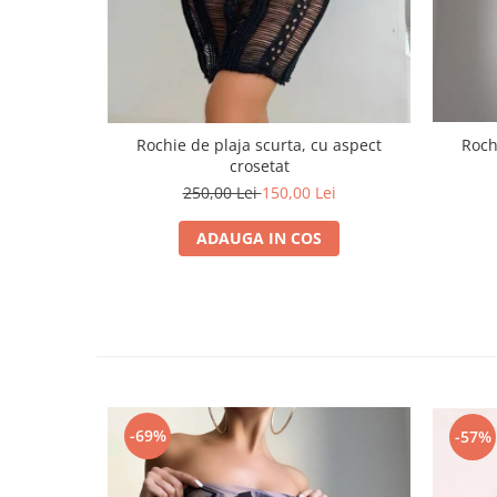
Roch
Rochie de plaja scurta, cu aspect
crosetat
250,00 Lei
150,00 Lei
ADAUGA IN COS
-69%
-57%