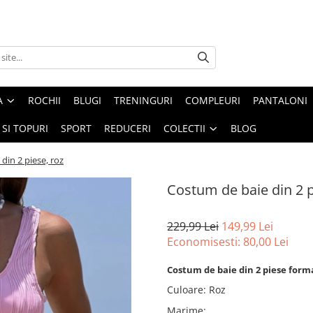
A
ROCHII
BLUGI
TRENINGURI
COMPLEURI
PANTALONI
 SI TOPURI
SPORT
REDUCERI
COLECTII
BLOG
din 2 piese, roz
Costum de baie din 2 p
229,99 Lei
149,99 Lei
Economisesti:
80,00
Lei
Costum de baie din 2 piese format
Culoare
:
Roz
Marime
: