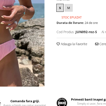
S
M
STOC EPUIZAT
Durata de livrare:
24 de ore
Cod Produs:
JUN092-roz-S
Ai 
Adauga la Favorite
Cere 
Primesti banii inapoi 
Comanda fara griji.
Simplu si usor, fara m
Avem schimb sau retur garantat.