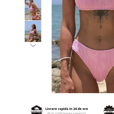
Distribuie
pe
Facebook
Livrare rapida in 24 de ore
de la confirmarea comenzii.