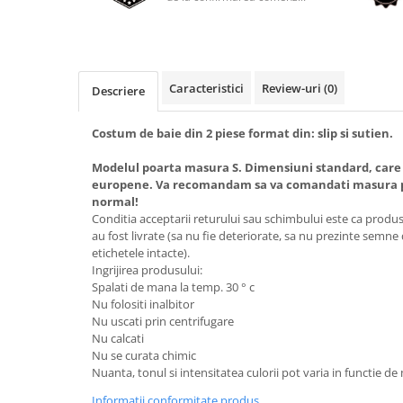
Caracteristici
Review-uri
(0)
Descriere
Costum de baie din 2 piese format din: slip si sutien.
Modelul poarta masura S. Dimensiuni standard, care
europene. Va recomandam sa va comandati masura pe
normal!
Conditia acceptarii returului sau schimbului este ca produsel
au fost livrate (sa nu fie deteriorate, sa nu prezinte semne
etichetele intacte).
Ingrijirea produsului:
Spalati de mana la temp. 30 ° c
Nu folositi inalbitor
Nu uscati prin centrifugare
Nu calcati
Nu se curata chimic
Nuanta, tonul si intensitatea culorii pot varia in functie de
Informatii conformitate produs