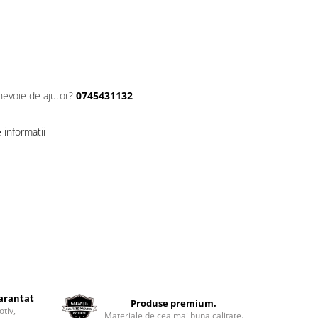
nevoie de ajutor?
0745431132
informatii
garantat
Produse premium.
otiv,
Materiale de cea mai buna calitate.