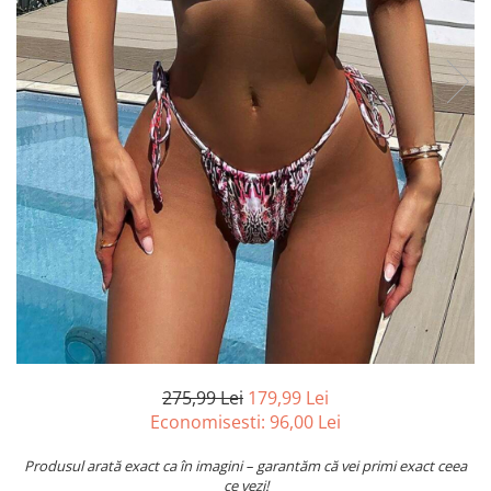
275,99 Lei
179,99 Lei
Economisesti:
96,00
Lei
Produsul arată exact ca în imagini – garantăm că vei primi exact ceea
ce vezi!