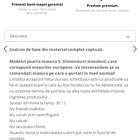
Primesti banii inapoi garantat
Produse premium.
Simplu si usor, fara motiv,
Materiale de cea mai buna calitate.
fara justificari.
Descriere
Costum de baie din material complet captusit.
Modelul poarta masura S. Dimensiuni standard, care
corespund masurilor europene. Va recomandam sa va
comandati masura pe care o purtati in mod normal!
Conditia acceptarii returului sau schimbului este ca produsele sa
fie in aceeasi stare in care au fost livrate (sa nu fie deteriorate, sa
nu prezinte semne de purtare, sa aiba toate etichetele intacte).
Ingrijirea produsului:
Spalati de mana la temp. 30 ° c
Nu folositi inalbitor
Nu uscati prin centrifugare
Nu calcati
Nu se curata chimic
Nuanta, tonul si intensitatea culorii pot varia in functie de
monitor.