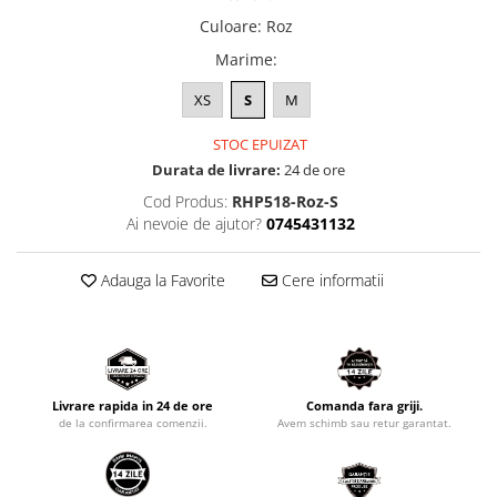
Culoare
:
Roz
Marime
:
XS
S
M
STOC EPUIZAT
Durata de livrare:
24 de ore
Cod Produs:
RHP518-Roz-S
Ai nevoie de ajutor?
0745431132
Adauga la Favorite
Cere informatii
Livrare rapida in 24 de ore
Comanda fara griji.
de la confirmarea comenzii.
Avem schimb sau retur garantat.