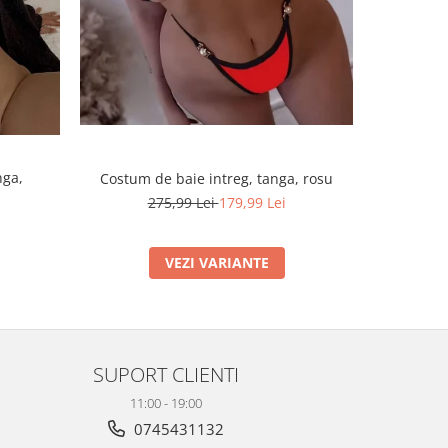
nga,
Costum de baie intreg, tanga, rosu
Costum d
275,99 Lei
179,99 Lei
VEZI VARIANTE
SUPORT CLIENTI
11:00 - 19:00
0745431132