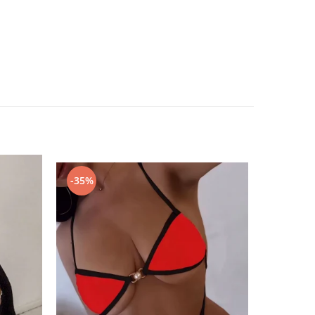
-35%
-67%