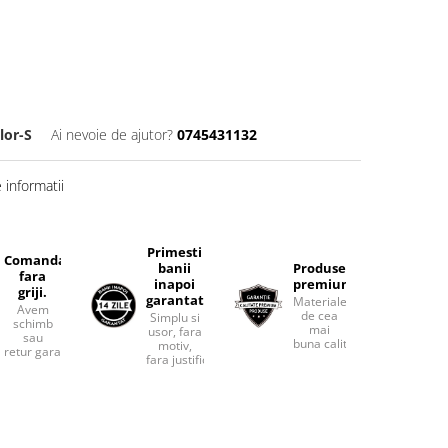
lor-S
Ai nevoie de ajutor?
0745431132
informatii
Primesti
Comanda
banii
Produse
fara
inapoi
premium.
griji.
garantat
Materiale
Avem
de cea
Simplu si
schimb
mai
usor, fara
sau
buna calitate.
motiv,
retur garantat.
fara justificari.