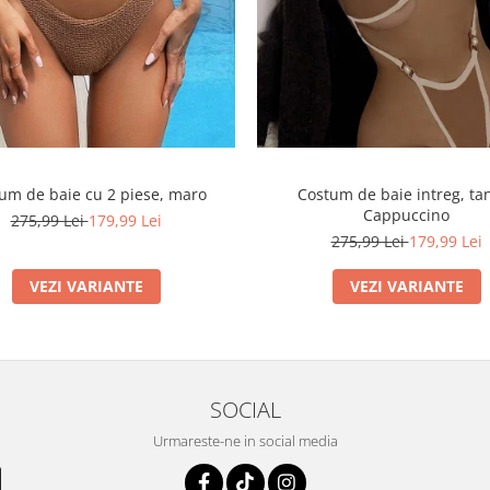
um de baie cu 2 piese, maro
Costum de baie intreg, ta
Cappuccino
275,99 Lei
179,99 Lei
275,99 Lei
179,99 Lei
VEZI VARIANTE
VEZI VARIANTE
SOCIAL
Urmareste-ne in social media