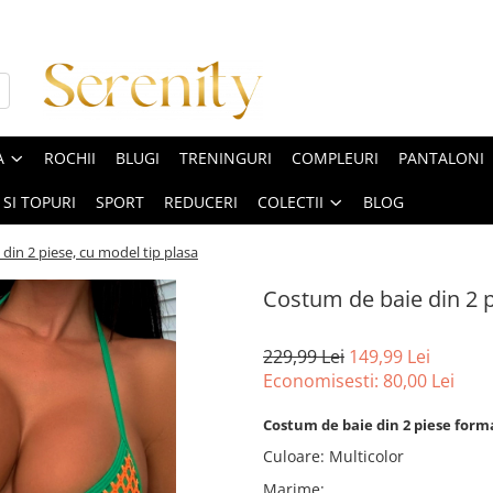
A
ROCHII
BLUGI
TRENINGURI
COMPLEURI
PANTALONI
 SI TOPURI
SPORT
REDUCERI
COLECTII
BLOG
din 2 piese, cu model tip plasa
Costum de baie din 2 p
229,99 Lei
149,99 Lei
Economisesti:
80,00
Lei
Costum de baie din 2 piese format
Culoare
:
Multicolor
Marime
: