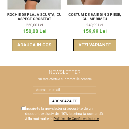
COSTUM DE BAIE DIN 3 PIESE,
ROCHIE DE PLAJA SCURTA, CU
CU IMPRIMEU
ASPECT CROSETAT
249,99 Lei
250,00 Lei
159,99 Lei
150,00 Lei
VEZI VARIANTE
ADAUGA IN COS
NEWSLETTER
Nu rata ofertele si promotiile noastre
Înscrie-te la newsletter și bucură-te de un
discount exclusiv de -10% la prima ta comandă.
Afla mai multe in
Politica de Confidentialitate